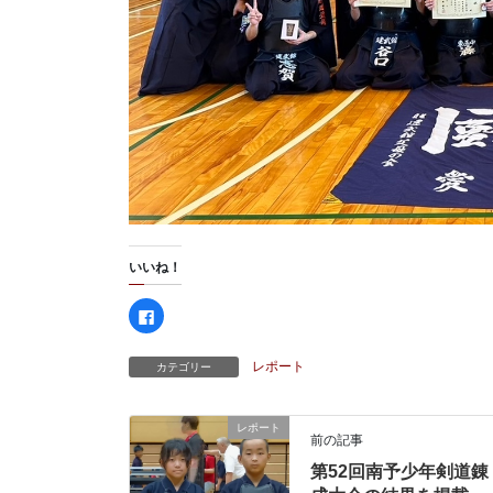
いいね！
F
a
c
e
b
レポート
カテゴリー
o
o
k
で
共
レポート
前の記事
有
す
る
第52回南予少年剣道錬
に