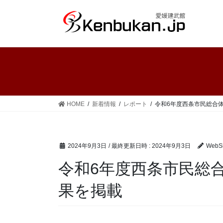
コ
ナ
ン
ビ
テ
ゲ
ン
ー
ツ
シ
へ
ョ
ス
ン
キ
に
ッ
移
HOME
新着情報
レポート
令和6年度西条市民総合
プ
動
2024年9月3日
/ 最終更新日時 :
2024年9月3日
WebS
令和6年度西条市民総
果を掲載