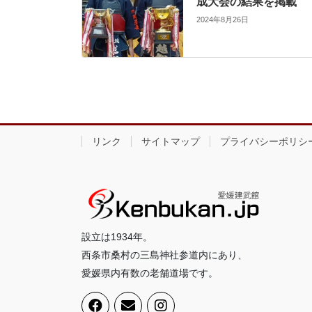
成大会の結果を掲載
は
ク
リ
2024年8月26日
ッ
ク
し
て
く
だ
さ
い
(
新
し
い
ウ
ィ
リンク
サイトマップ
プライバシーポリシ
ン
ド
ウ
で
開
き
ま
す
)
設立は1934年。
西条市桑村の三島神社参道内にあり、
愛媛県内有数の老舗道場です。