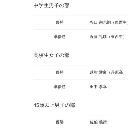
中学生男子の部
優勝
谷口 宗志朗（東西中
準優勝
近藤 礼峨（東西中）
高校生女子の部
優勝
越智 愛良（丹原高）
準優勝
田中 李幸
45歳以上男子の部
優勝
佐伯 義徳