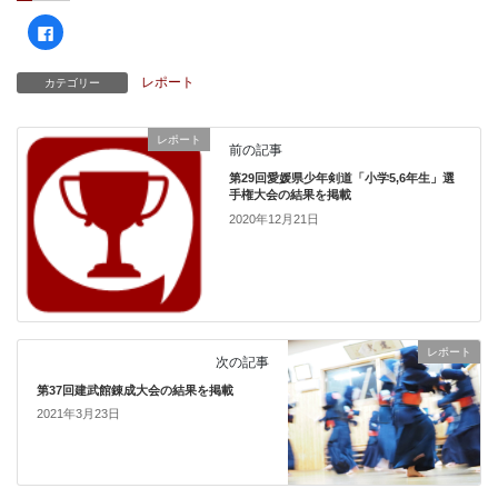
F
a
c
e
b
レポート
カテゴリー
o
o
k
で
レポート
共
前の記事
有
す
第29回愛媛県少年剣道「小学5,6年生」選
る
手権大会の結果を掲載
に
は
2020年12月21日
ク
リ
ッ
ク
し
て
く
だ
さ
い
レポート
(
次の記事
新
し
第37回建武館錬成大会の結果を掲載
い
ウ
2021年3月23日
ィ
ン
ド
ウ
で
開