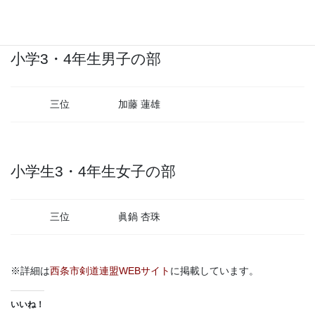
会場：西条市総合体育館（ひうち体育館）
小学3・4年生男子の部
三位
加藤 蓮雄
小学生3・4年生女子の部
三位
眞鍋 杏珠
※詳細は
西条市剣道連盟WEBサイト
に掲載しています。
いいね！